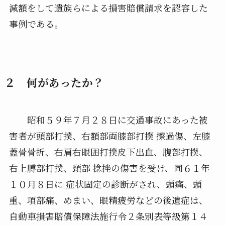
減額をして遺族らによる損害賠償請求を認容した
事例である。
２ 何があったか？
昭和５９年７月２８日に交通事故にあった被
害者が頭部打撲、右額部両膝部打撲 擦過傷、左膝
蓋骨骨折、右肩右眼囲打撲皮下出血、腹部打撲、
右上膊部打撲、頸部 捻挫の傷害を受け、同６１年
１０月８日に 症状固定の診断がされ、頭痛、頭
重、項部痛、めまい、眼精疲労などの後遺症は、
自動車損害賠償保障法施行令２条別表等級第１４