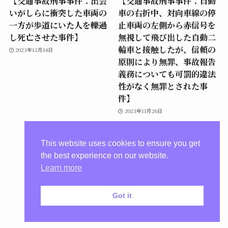
【交通事故刑事事件：出会
【交通事故刑事事件：自動
いがしらに衝突した車両の
車の右折中、対向車線の停
一方が歩道にいた人を轢過
止車両の左側から赤信号を
し死亡させた事件】
無視して飛び出した自動二
輪車と接触したが、信頼の
2023年12月14日
原則により無罪、事故報告
義務についても可罰的違法
性がなく無罪とされた事
件】
2023年11月26日
This website uses cookies to ensure you get
the best experience on our website.
Learn more
Got it
プライバシーポリシー
©
惠崎法律事務所【川崎市】.