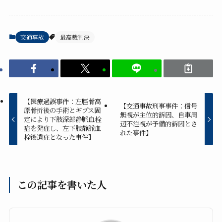
交通事故
最高裁判決
【医療過誤事件：左脛骨高
【交通事故刑事事件：信号
原骨折後の手術とギプス固
無視が主位的訴因、自車周
定により下肢深部静脈血栓
辺不注視が予備的訴因とさ
症を発症し、左下肢静脈血
れた事件】
栓後遺症となった事件】
この記事を書いた人