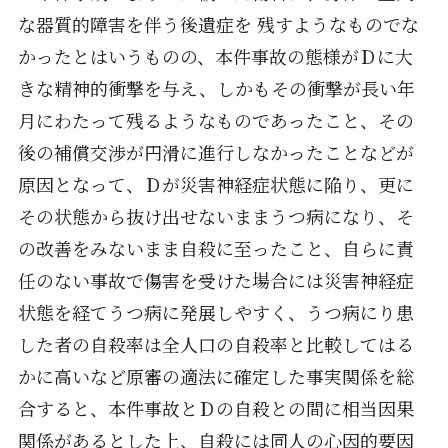
な器質的障害を伴う後遺症を 残すようなものでな
かったとはいうものの、本件事故の態様がＤに大
きな精神的衝撃を与え、しかもその衝撃が長い年
月にわたって残るようなものであったこと、その
後の補償交渉が円滑に進行しなかったことなどが
原因となって、Ｄが災害神経症状態に陥り、更に
その状態から抜け出せないままうつ病になり、そ
の改善をみないまま自殺に至ったこと、自らに責
任のない事故で傷害を受けた場合には災害神経症
状態を経てうつ病に発展しやすく、うつ病にり患
した者の自殺率は全人口の自殺率と比較してはる
かに高いなど原審の適法に確定した事実関係を総
合すると、本件事故とＤの自殺との間に相当因果
関係があるとした上、自殺には同人の心因的要因