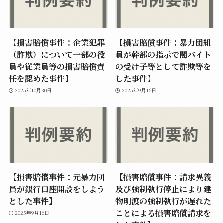
【損害賠償事件：企業犯罪
【損害賠償事件：暴力団組
（詐欺）について一部の役
員が幹部の指示で闇バイト
員や従業員等の損害賠償責
の受け子等として詐欺等を
任を認めた事件】
した事件】
2025年10月30日
2025年9月16日
【損害賠償事件：元暴力団
【損害賠償事件：請求異義
員が銀行口座開設をしよう
及び強制執行停止により建
とした事件】
物明渡の強制執行が遅れた
ことによる損害賠償請求を
2025年9月16日