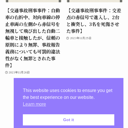
【交通事故刑事事件：自動
【交通事故刑事事件：交差
車の右折中、対向車線の停
点の赤信号で進入し、2台
止車両の左側から赤信号を
と衝突し、3名を死傷させ
無視して飛び出した自動二
た事件】
輪車と接触したが、信頼の
2023年11月25日
原則により無罪、事故報告
義務についても可罰的違法
性がなく無罪とされた事
件】
2023年11月26日
This website uses cookies to ensure you get
the best experience on our website.
Learn more
Got it
プライバシーポリシー