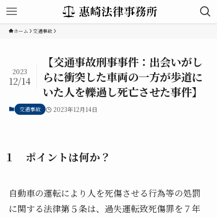
ホーム
交通事故
【交通事故刑事事件：出会いがし
2023
らに衝突した車両の一方が歩道に
12/14
いた人を轢過し死亡させた事件】
交通事故
2023年12月14日
１ ポイントは何か？
自動車の運転により人を死傷させる行為等の処罰
に関する法律第５条は、過失運転致死傷罪を７年