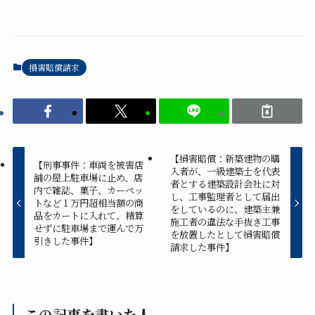
損害賠償請求
【損害賠償：新築建物の購
【刑事事件：車両を被害店
入者が、一級建築士を代表
舗の屋上駐車場に止め、店
者とする建築設計会社に対
内で雑誌、菓子、カーペッ
し、工事監理者として届出
トなど１万円超相当額の商
をしているのに、建築主兼
品をカートに入れて、精算
施工者の違法な手抜き工事
せずに駐車場まで運んで万
を放置したとして損害賠償
引きした事件】
請求した事件】
この記事を書いた人