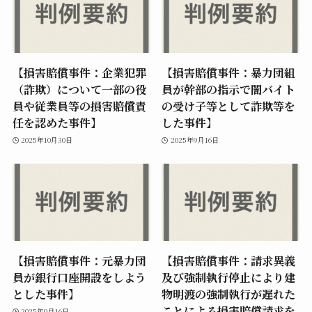
【損害賠償事件：企業犯罪
【損害賠償事件：暴力団組
（詐欺）について一部の役
員が幹部の指示で闇バイト
員や従業員等の損害賠償責
の受け子等として詐欺等を
任を認めた事件】
した事件】
2025年10月30日
2025年9月16日
【損害賠償事件：元暴力団
【損害賠償事件：請求異義
員が銀行口座開設をしよう
及び強制執行停止により建
とした事件】
物明渡の強制執行が遅れた
ことによる損害賠償請求を
2025年9月16日