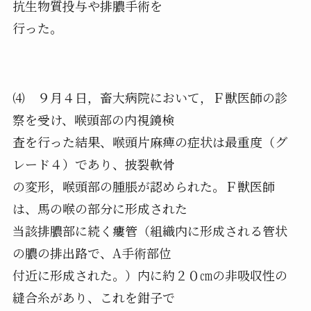
抗生物質投与や排膿手術を
行った。
⑷ ９月４日，畜大病院において，Ｆ獣医師の診
察を受け、喉頭部の内視鏡検
査を行った結果、喉頭片麻痺の症状は最重度（グ
レード４）であり、披裂軟骨
の変形，喉頭部の腫脹が認められた。Ｆ獣医師
は、馬の喉の部分に形成された
当該排膿部に続く瘻管（組織内に形成される管状
の膿の排出路で、A手術部位
付近に形成された。）内に約２０㎝の非吸収性の
縫合糸があり、これを鉗子で