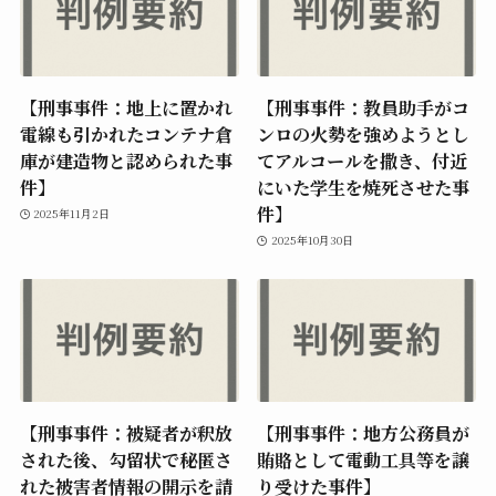
【刑事事件：地上に置かれ
【刑事事件：教員助手がコ
電線も引かれたコンテナ倉
ンロの火勢を強めようとし
庫が建造物と認められた事
てアルコールを撒き、付近
件】
にいた学生を焼死させた事
件】
2025年11月2日
2025年10月30日
【刑事事件：被疑者が釈放
【刑事事件：地方公務員が
された後、勾留状で秘匿さ
賄賂として電動工具等を譲
れた被害者情報の開示を請
り受けた事件】