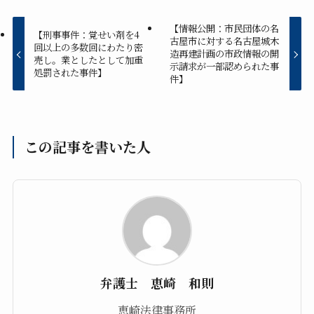
【情報公開：市民団体の名
【刑事事件：覚せい剤を4
古屋市に対する名古屋城木
回以上の多数回にわたり密
造再建計画の市政情報の開
売し。業としたとして加重
示請求が一部認められた事
処罰された事件】
件】
この記事を書いた人
弁護士 恵崎 和則
恵崎法律事務所