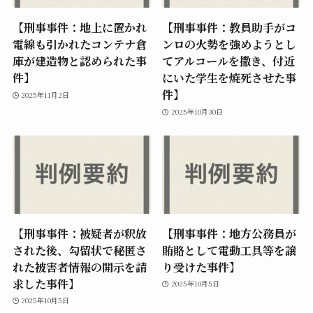
【刑事事件：地上に置かれ
【刑事事件：教員助手がコ
電線も引かれたコンテナ倉
ンロの火勢を強めようとし
庫が建造物と認められた事
てアルコールを撒き、付近
件】
にいた学生を焼死させた事
件】
2025年11月2日
2025年10月30日
【刑事事件：被疑者が釈放
【刑事事件：地方公務員が
された後、勾留状で秘匿さ
賄賂として電動工具等を譲
れた被害者情報の開示を請
り受けた事件】
求した事件】
2025年10月5日
2025年10月5日