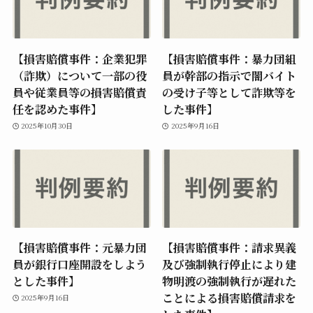
【損害賠償事件：企業犯罪
【損害賠償事件：暴力団組
（詐欺）について一部の役
員が幹部の指示で闇バイト
員や従業員等の損害賠償責
の受け子等として詐欺等を
任を認めた事件】
した事件】
2025年10月30日
2025年9月16日
【損害賠償事件：元暴力団
【損害賠償事件：請求異義
員が銀行口座開設をしよう
及び強制執行停止により建
とした事件】
物明渡の強制執行が遅れた
ことによる損害賠償請求を
2025年9月16日