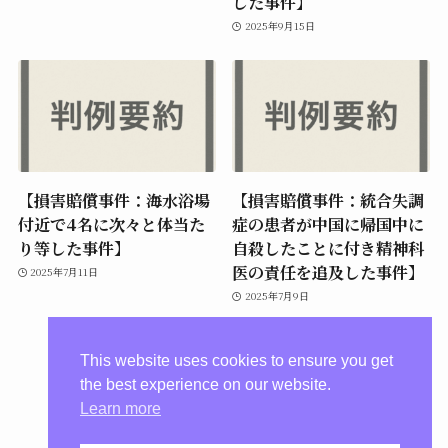
した事件】
2025年9月15日
【損害賠償事件：海水浴場
【損害賠償事件：統合失調
付近で4名に次々と体当た
症の患者が中国に帰国中に
り等した事件】
自殺したことに付き精神科
医の責任を追及した事件】
2025年7月11日
2025年7月9日
This website uses cookies to ensure you get
the best experience on our website.
Learn more