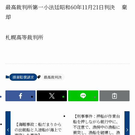
最高裁判所第一小法廷昭和60年11月21日判決 棄
却
札幌高等裁判所
損害賠償請求
最高裁判決
【刑事事件：押船が作業台
船を押しながら航行中に、
【海難事故：船だまりから
不注意で、漁撈中の漁船に
の出航船と入港船が海上で
衝突し、漁船を破壊し、漁