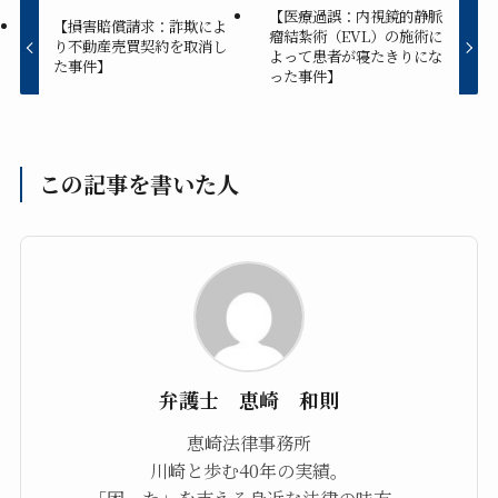
【医療過誤：内視鏡的静脈
【損害賠償請求：詐欺によ
瘤結紮術（EVL）の施術に
り不動産売買契約を取消し
よって患者が寝たきりにな
た事件】
った事件】
この記事を書いた人
弁護士 恵崎 和則
恵崎法律事務所
川崎と歩む40年の実績。