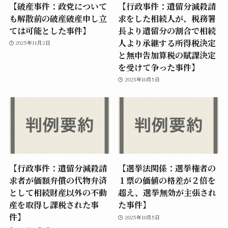
【破産事件：政党について
【行政事件：遺留分減殺請
も解散前の破産破産申し立
求をした相続人が、税務署
ては可能とした事件】
長より遺留分の割合で相続
人より承継する所得税決定
2025年11月2日
と無申告加算税の賦課決定
を受けて争った事件】
2025年10月5日
【行政事件：遺留分減殺請
【選挙法関係：選挙権者の
求者が価額弁償の代物弁済
１票の価値の格差が２倍を
として相続財産以外の不動
超え、選挙無効が主張され
産を取得し課税された事
た事件】
件】
2025年10月5日