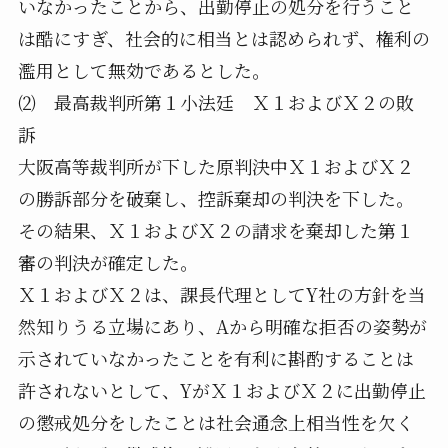
いなかったことから、出勤停止の処分を行うこと
は酷にすぎ、社会的に相当とは認められず、権利の
濫用として無効であるとした。
⑵ 最高裁判所第１小法廷 Ｘ１およびＸ２の敗
訴
大阪高等裁判所が下した原判決中Ｘ１およびＸ２
の勝訴部分を破棄し、控訴棄却の判決を下した。
その結果、Ｘ１およびＸ２の請求を棄却した第１
審の判決が確定した。
Ｘ１およびＸ２は、課長代理としてY社の方針を当
然知りうる立場にあり、Aから明確な拒否の姿勢が
示されていなかったことを有利に斟酌することは
許されないとして、YがＸ１およびＸ２に出勤停止
の懲戒処分をしたことは社会通念上相当性を欠く