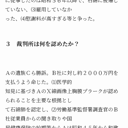
に従事したのは昭和５６年以降で、石綿に被爆し
ていない、⑶雇用していなか
った、⑷慰謝料が高すぎる等と争った。
３ 裁判所は何を認めたか？
Ａの遺族Ｃら勝訴。Ｂ社に対し約２０００万円を
支払うよう命じた。⑴医学的
知見に基づきＡのＸ線画像上胸膜プラークが認め
られることを主要な根拠とし
て石綿肺を認定し、⑵労働基準監督署調査官のＢ
社従業員からの聞き取りや国
民健康保険の始期等からＡは昭和４５年から和歌