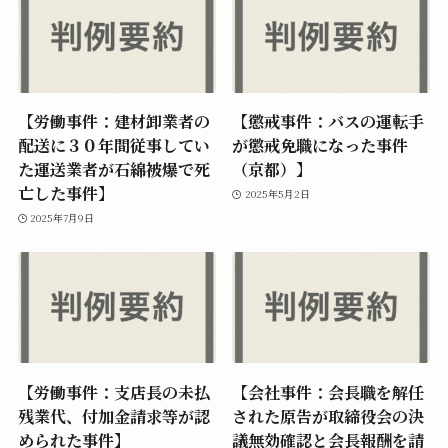
【労働事件：建材卸業者の
【懲戒事件：バスの運転手
配送に３０年間従事してい
が懲戒免職になった事件
た運送業者が石綿被爆で死
（京都）】
亡した事件】
2025年5月2日
2025年7月9日
【労働事件：支店長の未払
【会社事件：会長職を解任
残業代、付加金請求等が認
された原告が取締役会の決
められた事件】
議無効確認と会長報酬を請