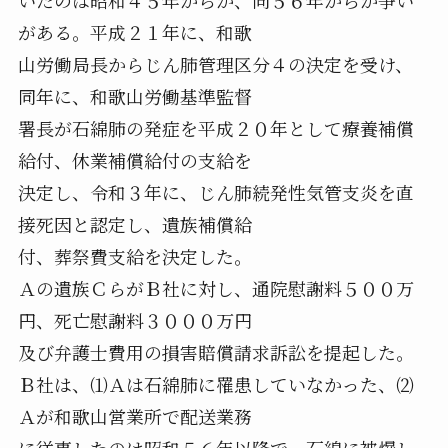
いたのは昭和４５年からか、同５６年からか争い
がある。平成２１年に、和歌
山労働局長からじん肺管理区分４の決定を受け、
同年に、和歌山労働基準監督
署長が石綿肺の発症を平成２０年として療養補償
給付、休業補償給付の支給を
決定し、令和３年に、じん肺続発性気管支炎を直
接死因と認定し、遺族補償給
付、葬祭費支給を決定した。
Ａの遺族ＣらがＢ社に対し、通院慰謝料５００万
円、死亡慰謝料３０００万円
及び弁護士費用の損害賠償請求訴訟を提起した。
Ｂ社は、⑴Ａは石綿肺に罹患していなかった、⑵
Ａが和歌山営業所で配送業務