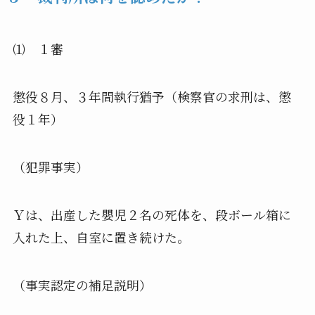
⑴ １審
懲役８月、３年間執行猶予（検察官の求刑は、懲
役１年）
（犯罪事実）
Ｙは、出産した嬰児２名の死体を、段ボール箱に
入れた上、
自室に置き続けた。
（事実認定の補足説明）