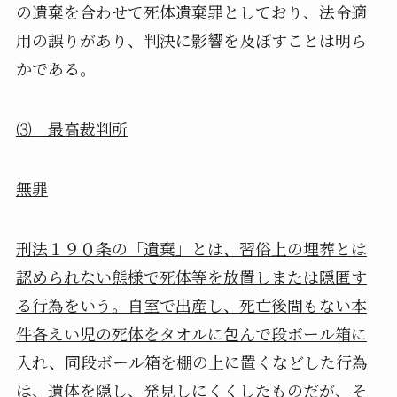
の遺棄を合わせて死体遺棄罪としており、
法令適
用の誤りがあり、判決に影響を及ぼすことは明ら
かである。
⑶ 最高裁判所
無罪
刑法１９０条の「遺棄」とは、習俗上の埋葬とは
認められない態様で死体等を放置しまたは隠匿す
る行為をいう。自室で出産し、死亡後間もない本
件各えい児の死体をタオルに包んで段ボール箱に
入れ、同段ボール箱を棚の上に置くなどした行為
は、遺体を隠し、発見しにくくしたものだが、そ