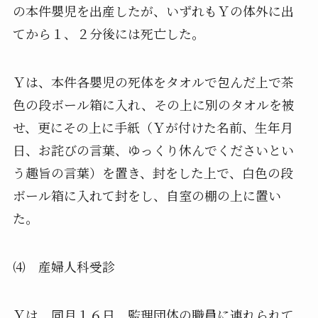
の本件嬰児を出産したが、
いずれもＹの体外に出
てから１、２分後には死亡した。
Ｙは、
本件各嬰児の死体をタオルで包んだ上で茶
色の段ボール箱に入れ、
その上に別のタオルを被
せ、更にその上に手紙（Ｙが付けた名前、
生年月
日、お詫びの言葉、
ゆっくり休んでくださいとい
う趣旨の言葉）を置き、
封をした上で、白色の段
ボール箱に入れて封をし、
自室の棚の上に置い
た。
⑷ 産婦人科受診
Ｙは、同月１６日、
監理団体の職員に連れられて