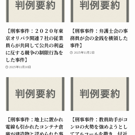
【刑事事件：２０２０年東
【刑事事件：弁護士会の事
京オリパラ関連７社の従業
務員が会の金銭を横領した
員らが共同して公共の利益
事件】
に反する競争の制限行為を
2025年11月2日
した事件】
2025年11月10日
【刑事事件：地上に置かれ
【刑事事件：教員助手がコ
電線も引かれたコンテナ倉
ンロの火勢を強めようとし
庫が建造物と認められた事
てアルコールを撒き、付近