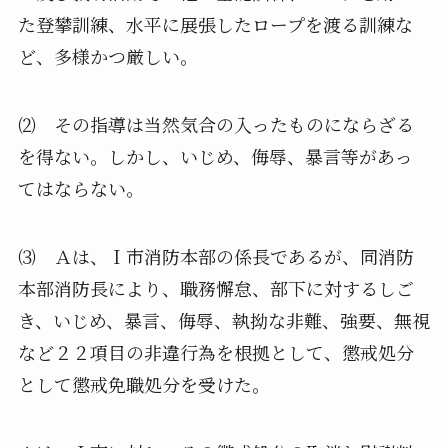
た登攀訓練、水平に展張したロープを渡る訓練な
ど、多様かつ厳しい。
⑵ その指導は当然気合の入ったものにならざる
を得ない。しかし、いじめ、侮辱、暴言等があっ
てはならない。
⑶ Ａは、Ｉ市消防本部の係長であるが、同消防
本部消防長により、職務懈怠、部下に対するしご
き、いじめ、暴言、侮辱、執拗な非難、強要、無視
など２２項目の非違行為を根拠として、懲戒処分
として懲戒免職処分を受けた。