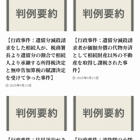
【行政事件：遺留分減殺請
【行政事件：遺留分減殺請
求をした相続人が、税務署
求者が価額弁償の代物弁済
長より遺留分の割合で相続
として相続財産以外の不動
人より承継する所得税決定
産を取得し課税された事
と無申告加算税の賦課決定
件】
を受けて争った事件】
2025年9月23日
2025年9月23日
【行政事件：住民訴訟がそ
【行政事件：消防隊の小隊