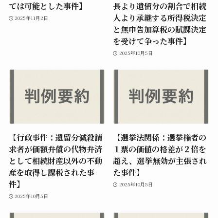
ては可能とした事件】
長より遺留分の割合で相続
人より承継する所得税決定
2025年11月2日
と無申告加算税の賦課決定
を受けて争った事件】
2025年10月5日
【行政事件：遺留分減殺請
【選挙法関係：選挙権者の
求者が価額弁償の代物弁済
１票の価値の格差が２倍を
として相続財産以外の不動
超え、選挙無効が主張され
産を取得し課税された事
た事件】
件】
2025年10月5日
2025年10月5日