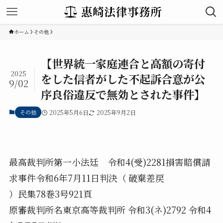
ホーム
その他
【世界統一家庭連合と高額の寄付
2025
をした信者がした不起訴合意が公
9/02
序良俗違反で無効とされた事件】
その他
2025年5月6日
2025年9月2日
最高裁判所第一小法廷 令和4(受)2281損害賠償請
求事件令和6年7月11日判決（ 破棄差戻
）民集78巻3号921頁
原審裁判所名東京高等裁判所 令和3(ネ)2792 令和4