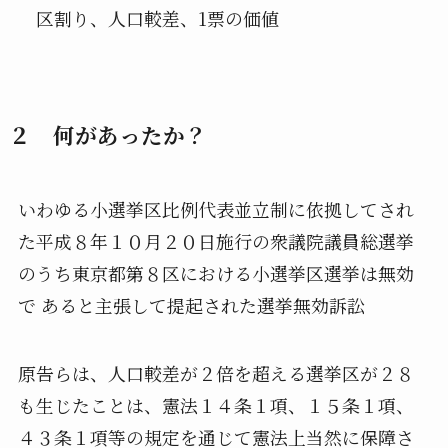
区割り、人口較差、1票の価値
２ 何があったか？
いわゆる小選挙区比例代表並立制に依拠してされ
た平成８年１０月２０日施行の衆議院議員総選挙
のうち東京都第８区における小選挙区選挙は無効
で あると主張して提起された選挙無効訴訟
原告らは、人口較差が２倍を超える選挙区が２８
も生じたことは、憲法１４条１項、１５条１項、
４３条１項等の規定を通じて憲法上当然に保障さ