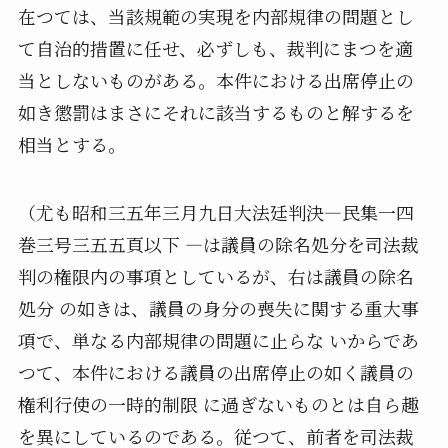
在つては、当該規範の実現を内部規律の問題とし
て自治的措置に任せ、必ずしも、裁判にまつを適
当としないものがある。本件における出席停止の
如き懲罰はまさにそれに該当するものと解するを
相当とする。
（尤も昭和三五年三月九日大法廷判決―民集一四
巻三号三五五頁以下 ―は議員の除名処分を司法裁
判の権限内の事項としているが、右は議員の除名
処分 の如きは、議員の身分の喪失に関する重大事
項で、単なる内部規律の問題に止らな いからであ
つて、本件における議員の出席停止の如く議員の
権利行使の一時的制限 に過ぎないものとは自ら趣
を異にしているのである。従つて、前者を司法裁