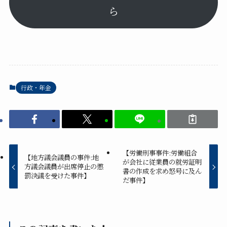
ら
行政・年金
【労働刑事事件:労働組合
【地方議会議員の事件:地
が会社に従業員の就労証明
方議会議員が出席停止の懲
書の作成を求め怒号に及ん
罰決議を受けた事件】
だ事件】