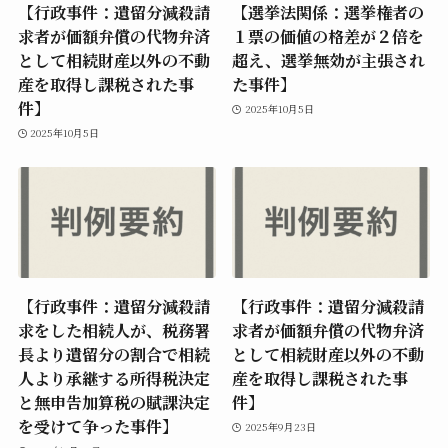
【行政事件：遺留分減殺請
【選挙法関係：選挙権者の
求者が価額弁償の代物弁済
１票の価値の格差が２倍を
として相続財産以外の不動
超え、選挙無効が主張され
産を取得し課税された事
た事件】
件】
2025年10月5日
2025年10月5日
【行政事件：遺留分減殺請
【行政事件：遺留分減殺請
求をした相続人が、税務署
求者が価額弁償の代物弁済
長より遺留分の割合で相続
として相続財産以外の不動
人より承継する所得税決定
産を取得し課税された事
と無申告加算税の賦課決定
件】
を受けて争った事件】
2025年9月23日