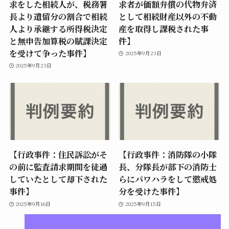
求をした相続人が、税務署
求者が価額弁償の代物弁済
長より遺留分の割合で相続
として相続財産以外の不動
人より承継する所得税決定
産を取得し課税された事
と無申告加算税の賦課決定
件】
を受けて争った事件】
2025年9月23日
2025年9月23日
【行政事件：住民訴訟がそ
【行政事件：消防隊の小隊
の前に監査請求期間を徒過
長、分隊長が部下の消防士
していたとして却下された
らにパワハラをして懲戒処
事件】
分を受けた事件】
2025年9月16日
2025年9月15日