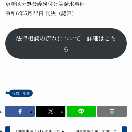
更新区分処分義務付け等請求事件
令和
6
年
5
月
22
日 判決（認容）
法律相談の流れについて 詳細はこち
ら
行政・年金
【刑事事件：犯人の用いた
【刑事事件：包丁で脅して