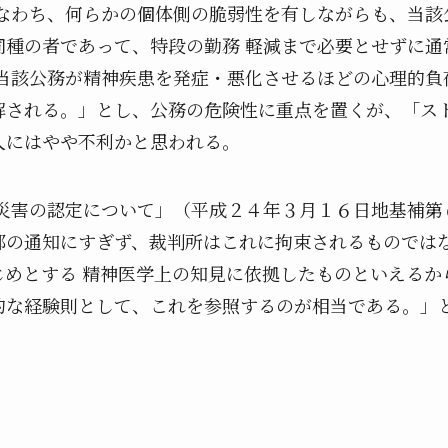
すなわち、何らかの個体側の脆弱性を有しながらも、当該
同種の者であって、特段の勤務 軽減まで必要とせずに通
 当該公務が精神疾患を発症・悪化させるほどの心理的負
解される。」とし、公務の危険性に重点を置くが、「ス
人にはやや不利かと思われる。
災害の認定について」（平成２４年３月１６日地基補第
部の通知にすぎず、裁判所はこれに拘束されるものでは
じめとする 精神医学上の知見に依拠したものといえるか
的な経験則として、これを参照するのが相当である。」