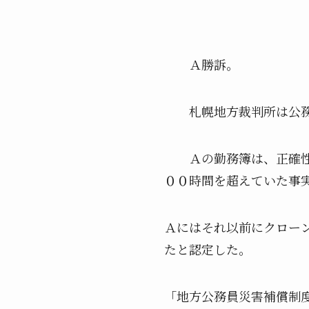
Ａ勝訴。
札幌地方裁判所は公務と
Ａの勤務簿は、正確性に
００時間を超えていた事
Ａにはそれ以前にクロー
たと認定した。
「地方公務員災害補償制