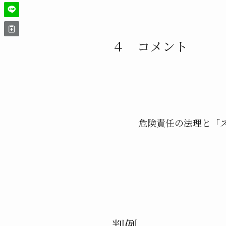
４ コメント
危険責任の法理と「ス
判例