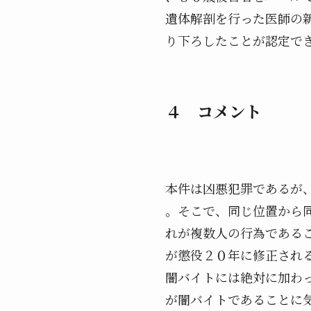
遺体解剖を行った医師の
り下ろしたことが認定で
４ コメント
本件は凶悪犯罪であるが
。そこで、同じ位置から
れが複数人の行為である
が懲役２０年に修正され
闇バイトには絶対に加わ
が闇バイトであることに