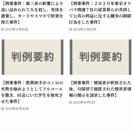
【刑事事件：第三者の影響により
【刑事事件：２０２０年東京オリ
追い詰められて人を殺し、死体を
パラ関連７社の従業員らが共同し
遺棄し、カードやスマホで財貨を
て公共の利益に反する競争の制限
得た事件】
行為をした事件】
2025年11月10日
2025年11月10日
【刑事事件：教員助手がコンロの
【刑事事件：被疑者が釈放された
火勢を強めようとしてアルコール
後、勾留状で秘匿された被害者情
を撒き、付近にいた学生を焼死さ
報の開示を請求した事件】
せた事件】
2025年10月5日
2025年10月30日