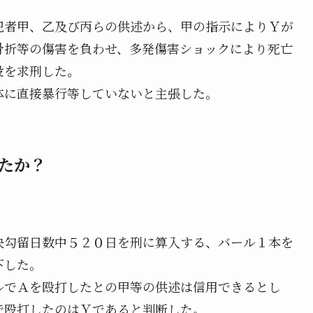
犯者甲、乙及び丙らの供述から、甲の指示によりＹが
骨折等の傷害を負わせ、多発傷害ショックにより死亡
役を求刑した。
体に直接暴行等していないと主張した。
たか？
決勾留日数中５２０日を刑に算入する、バール１本を
下した。
ルでＡを殴打したとの甲等の供述は信用できるとし
で殴打したのはＹであると判断した。