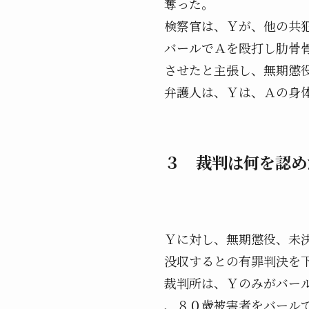
奪った。
検察官は、Ｙが、他の共
バールでＡを殴打し肋骨
させたと主張し、無期懲
弁護人は、Ｙは、Ａの身
３ 裁判は何を認め
Ｙに対し、無期懲役、未
没収するとの有罪判決を
裁判所は、Ｙのみがバー
、８０歳被害者をバール