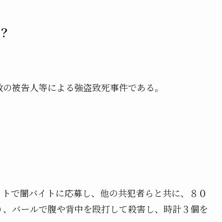
？
数の被告人等による強盗致死事件である。
ットで闇バイトに応募し、他の共犯者らと共に、８０
り、バールで腹や背中を殴打して殺害し、時計３個を