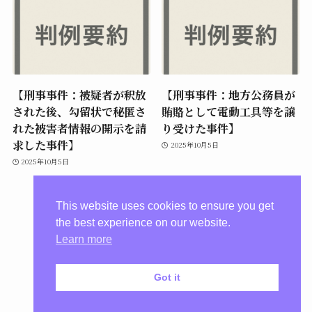
【刑事事件：被疑者が釈放
【刑事事件：地方公務員が
された後、勾留状で秘匿さ
賄賂として電動工具等を譲
れた被害者情報の開示を請
り受けた事件】
求した事件】
2025年10月5日
2025年10月5日
This website uses cookies to ensure you get
the best experience on our website.
Learn more
Got it
プライバシーポリシー
©
惠崎法律事務所【川崎市】.