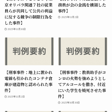
京オリパラ関連７社の従業
務員が会の金銭を横領した
員らが共同して公共の利益
事件】
に反する競争の制限行為を
2025年11月2日
した事件】
2025年11月10日
【刑事事件：地上に置かれ
【刑事事件：教員助手がコ
電線も引かれたコンテナ倉
ンロの火勢を強めようとし
庫が建造物と認められた事
てアルコールを撒き、付近
件】
にいた学生を焼死させた事
件】
2025年11月2日
2025年10月30日