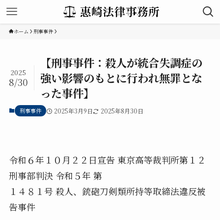
ホーム
刑事事件
【刑事事件：殺人が統合失調症の
2025
強い影響のもとに行われ無罪とな
8/30
った事件】
刑事事件
2025年3月9日
2025年8月30日
令和６年１０月２２日宣告 東京高等裁判所第１２
刑事部判決 令和５年 第
１４８１号 殺人、銃砲刀剣類所持等取締法違反被
告事件