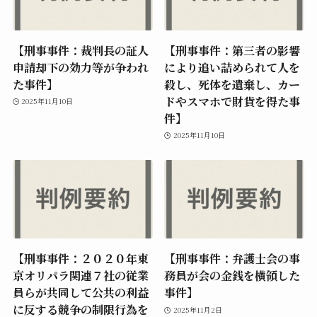
【刑事事件：裁判長の証人
【刑事事件：第三者の影響
申請却下の効力等が争われ
により追い詰められて人を
た事件】
殺し、死体を遺棄し、カー
ドやスマホで財貨を得た事
2025年11月10日
件】
2025年11月10日
【刑事事件：２０２０年東
【刑事事件：弁護士会の事
京オリパラ関連７社の従業
務員が会の金銭を横領した
員らが共同して公共の利益
事件】
に反する競争の制限行為を
2025年11月2日