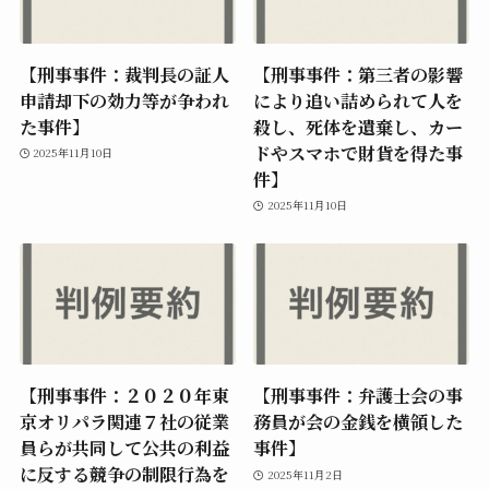
【刑事事件：裁判長の証人
【刑事事件：第三者の影響
申請却下の効力等が争われ
により追い詰められて人を
た事件】
殺し、死体を遺棄し、カー
ドやスマホで財貨を得た事
2025年11月10日
件】
2025年11月10日
【刑事事件：２０２０年東
【刑事事件：弁護士会の事
京オリパラ関連７社の従業
務員が会の金銭を横領した
員らが共同して公共の利益
事件】
に反する競争の制限行為を
2025年11月2日