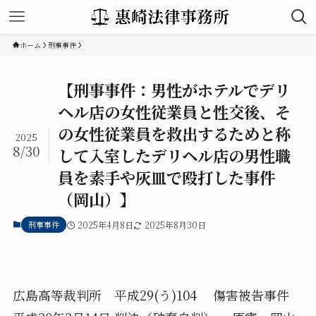
ホーム
刑事事件
【刑事事件：男性がホテルでデリ
ヘル店の女性従業員と性交後、そ
の女性従業員を救出するためと称
2025
8/30
して入室したデリヘル店の男性職
員を素手や灰皿で殴打した事件
（岡山）】
刑事事件
2025年4月8日
2025年8月30日
広島高等裁判所 平成29(う)104 傷害被告事件