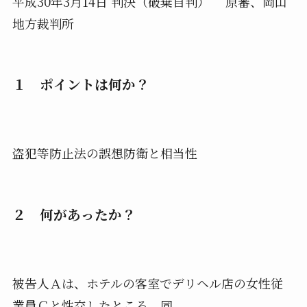
平成30年3月14日 判決（破棄自判） 原審、岡山
地方裁判所
１ ポイントは何か？
盗犯等防止法の誤想防衛と相当性
２ 何があったか？
被告人Ａは、ホテルの客室でデリヘル店の女性従
業員Ｃと性交したところ、同