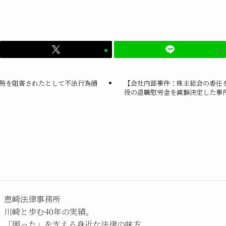
照を阻害されたとして不法行為損
【会社内部事件：株主総会の委任
役の退職慰労金を減額決定した事
恵崎法律事務所
川崎と歩む40年の実績。
「困った」を支える身近な法律の味方。