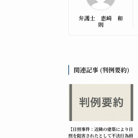
弁護士 恵崎 和
則
関連記事 (判例要約)
【日照事件：近隣の建築により日
照を阻害されたとして不法行為損