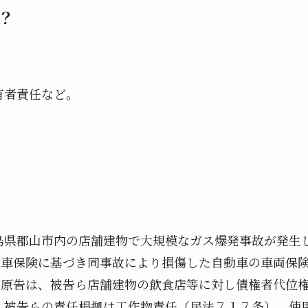
？
有者責任など。
島県郡山市内の店舗建物で大規模なガス爆発事故が発生
動車保険に基づき同事故により損傷した自動車の車両保
。原告は、被告ら店舗建物の飲食店等に対し債権者代位
。被告らの責任根拠は工作物責任（民法７１７条）、使