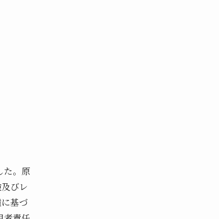
した。原
険及びレ
権に基づ
用者責任