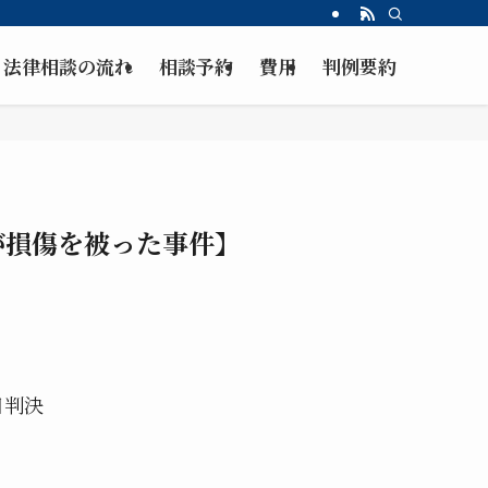
法律相談の流れ
相談予約
費用
判例要約
が損傷を被った事件】
日判決