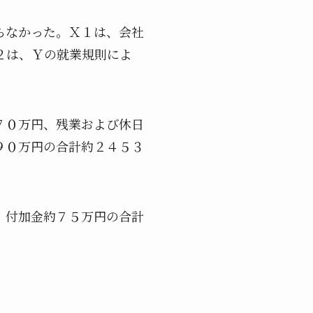
らなかった。Ｘ１は、会社
２は、Ｙの就業規則によ
。
７０万円、残業および休日
９０万円の合計約２４５３
、付加金約７５万円の合計