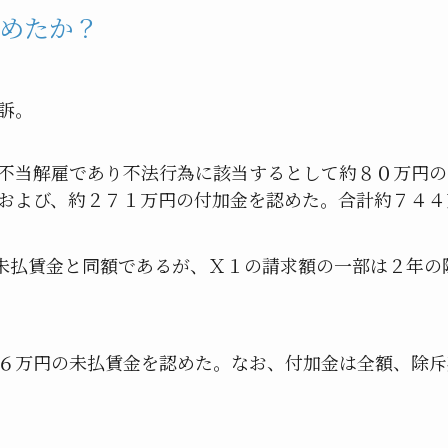
めたか？
訴。
不当解雇であり不法行為に該当するとして約８０万円の
および、約２７１万円の付加金を認めた。合計約７４４
未払賃金と同額であるが、Ｘ１の請求額の一部は２年の
６万円の未払賃金を認めた。なお、付加金は全額、除斥