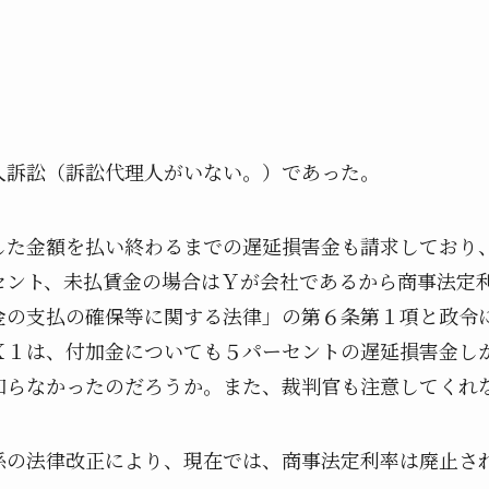
人訴訟（訴訟代理人がいない。）であった。
した金額を払い終わるまでの遅延損害金も請求しており
セント、未払賃金の場合はＹが会社であるから商事法定
金の支払の確保等に関する法律」の第６条第１項と政令
Ｘ１は、付加金についても５パーセントの遅延損害金し
知らなかったのだろうか。また、裁判官も注意してくれ
係の法律改正により、現在では、商事法定利率は廃止さ