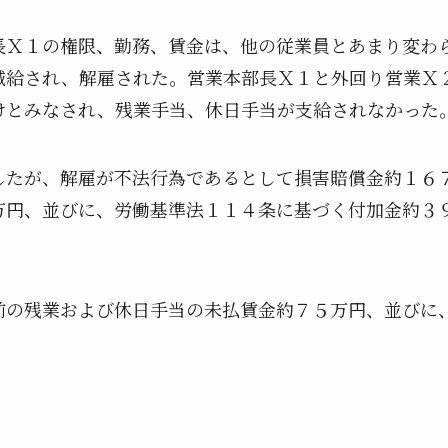
長Ｘ１の権限、勤務、賃金は、他の従業員とあまり変わ
減給され、解雇された。営業本部長Ｘ１と外回り営業Ｘ
けとみなされ、残業手当、休日手当が支給されなかった
したが、解雇が不法行為であるとして損害賠償金約１６
万円、並びに、労働基準法１１４条に基づく付加金約３
前の残業および休日手当の未払賃金約７５万円、並びに
。