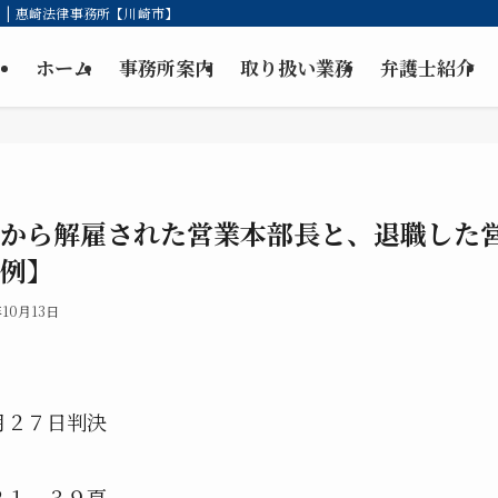
| 惠崎法律事務所【川崎市】
ホーム
事務所案内
取り扱い業務
弁護士紹介
から解雇された営業本部長と、退職した
例】
年10月13日
月２７日判決
１、３９頁