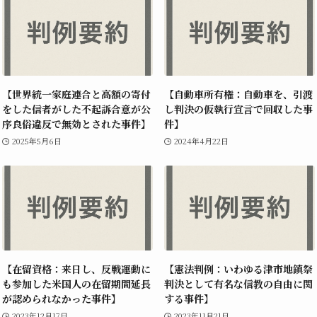
【世界統一家庭連合と高額の寄付
【自動車所有権：自動車を、引渡
をした信者がした不起訴合意が公
し判決の仮執行宣言で回収した事
序良俗違反で無効とされた事件】
件】
2025年5月6日
2024年4月22日
【在留資格：来日し、反戦運動に
【憲法判例：いわゆる津市地鎮祭
も参加した米国人の在留期間延長
判決として有名な信教の自由に関
が認められなかった事件】
する事件】
2023年12月17日
2023年11月21日