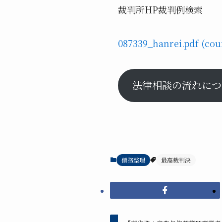
裁判所HP裁判例検索
087339_hanrei.pdf (cour
法律相談の流れにつ
債務整理
最高裁判決