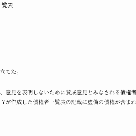
一覧表
し立てた。
が、意見を表明しないために賛成意見とみなされる債権
、Yが作成した債権者一覧表の記載に虚偽の債権が含ま
。