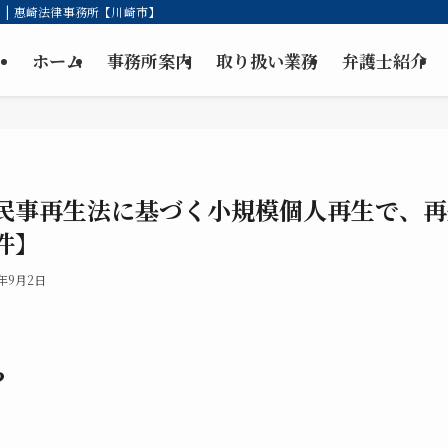
| 惠崎法律事務所【川崎市】
ホーム
事務所案内
取り扱い業務
弁護士紹介
民事再生法に基づく小規模個人再生で、再
件】
5年9月2日
？