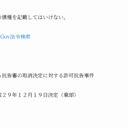
債権を記載してはいけない。
e-Gov法令検索
る抗告審の取消決定に対する許可抗告事件
成２９年１２月１９日決定（棄却）