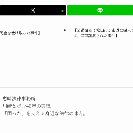
【公道確認：松山市が市道に編入
代金を受け取った事件】
ず、二重譲渡された事件】
恵崎法律事務所
川崎と歩む40年の実績。
「困った」を支える身近な法律の味方。