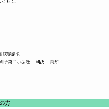
なもの。
効確認等請求
裁判所第二小法廷 判決 棄却
の方