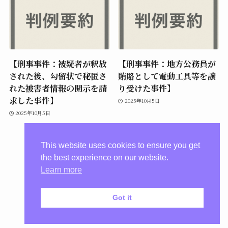
【刑事事件：被疑者が釈放
【刑事事件：地方公務員が
された後、勾留状で秘匿さ
賄賂として電動工具等を譲
れた被害者情報の開示を請
り受けた事件】
求した事件】
2025年10月5日
2025年10月5日
This website uses cookies to ensure you get
the best experience on our website.
Learn more
Got it
プライバシーポリシー
©
惠崎法律事務所【川崎市】.