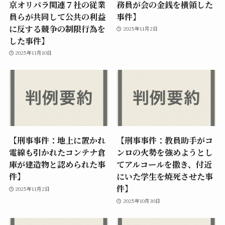
京オリパラ関連７社の従業
務員が会の金銭を横領した
員らが共同して公共の利益
事件】
に反する競争の制限行為を
2025年11月2日
した事件】
2025年11月10日
【刑事事件：地上に置かれ
【刑事事件：教員助手がコ
電線も引かれたコンテナ倉
ンロの火勢を強めようとし
庫が建造物と認められた事
てアルコールを撒き、付近
件】
にいた学生を焼死させた事
件】
2025年11月2日
2025年10月30日