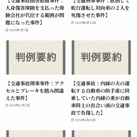
【交通事故損害賠償事件：
【交通刑事事件：飲酒して
人身傷害保険を支払った保
蛇行運転し対向車の２人を
険会社が代位する範囲が問
死傷させた事件】
題になった事件】
2025年6月20日
2025年7月7日
【交通事故刑事事件：アク
【交通事故：内縁の夫の運
セルとブレーキを踏み間違
転する自動車の助手席に同
えた事件】
乗していた内縁の妻が自動
車同士の出合い頭の交通事
2024年11月2日
故で負傷した】
2024年1月19日