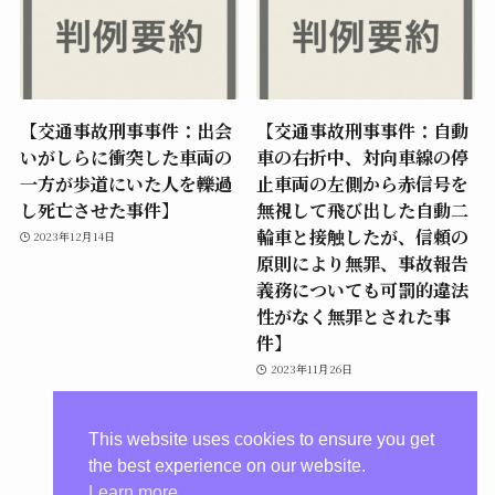
【交通事故刑事事件：出会
【交通事故刑事事件：自動
いがしらに衝突した車両の
車の右折中、対向車線の停
一方が歩道にいた人を轢過
止車両の左側から赤信号を
し死亡させた事件】
無視して飛び出した自動二
輪車と接触したが、信頼の
2023年12月14日
原則により無罪、事故報告
義務についても可罰的違法
性がなく無罪とされた事
件】
2023年11月26日
This website uses cookies to ensure you get
the best experience on our website.
Learn more