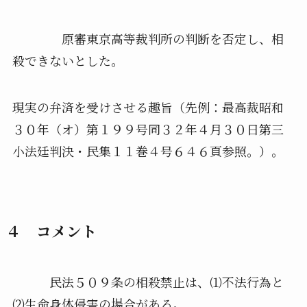
原審東京高等裁判所の判断を否定し、相
殺できないとした。
現実の弁済を受けさせる趣旨（先例：最高裁昭和
３０年（オ）第１９９号同３２年４月３０日第三
小法廷判決・民集１１巻４号６４６頁参照。）。
４ コメント
民法５０９条の相殺禁止は、⑴不法行為と
⑵生命身体侵害の場合がある。