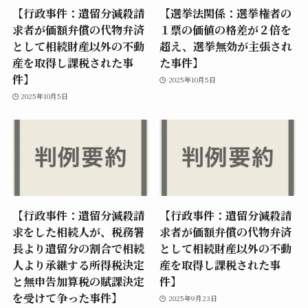
【行政事件：遺留分減殺請
【選挙法関係：選挙権者の
求者が価額弁償の代物弁済
１票の価値の格差が２倍を
として相続財産以外の不動
超え、選挙無効が主張され
産を取得し課税された事
た事件】
件】
2025年10月5日
2025年10月5日
【行政事件：遺留分減殺請
【行政事件：遺留分減殺請
求をした相続人が、税務署
求者が価額弁償の代物弁済
長より遺留分の割合で相続
として相続財産以外の不動
人より承継する所得税決定
産を取得し課税された事
と無申告加算税の賦課決定
件】
を受けて争った事件】
2025年9月23日