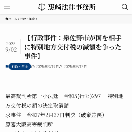
ホーム
行政・年金
【行政事件：泉佐野市が国を相手
2025
に特別地方交付税の減額を争った
9/02
事件】
行政・年金
2025年3月9日
2025年9月2日
最高裁判所第一小法廷 令和5(行ヒ)297 特別地
方交付税の額の決定取消請
求事件 令和7年2月27日判決（破棄差戻）
原審大阪高等裁判所