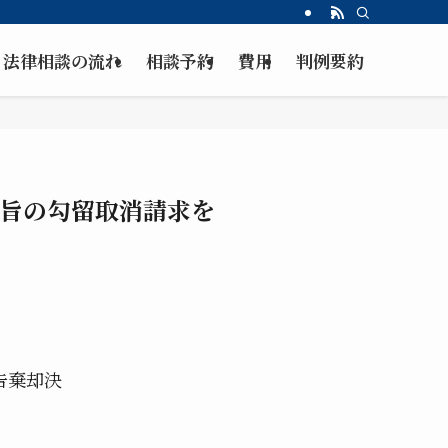
法律相談の流れ
相談予約
費用
判例要約
旨の勾留取消請求を
告棄却決