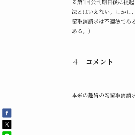
る第1回公判期日後に提
法とはいえない。しかし
留取消請求は不適法であ
ある。）
４ コメント
本来の趣旨の勾留取消請