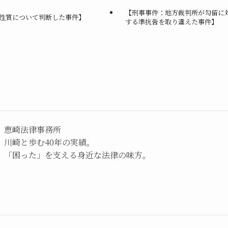
【刑事事件：地方裁判所が勾留に
性質について判断した事件】
する準抗告を取り違えた事件】
恵崎法律事務所
川崎と歩む40年の実績。
「困った」を支える身近な法律の味方。