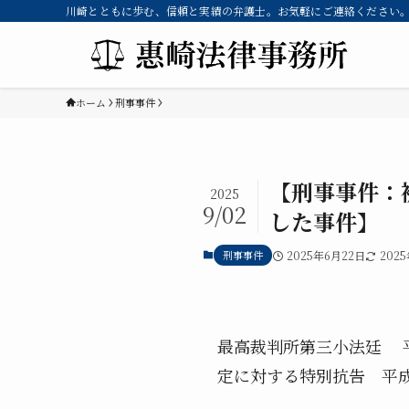
川崎とともに歩む、信頼と実績の弁護士。お気軽にご連絡ください。 
ホーム
刑事事件
【刑事事件：
2025
9/02
した事件】
刑事事件
2025年6月22日
202
最高裁判所第三小法廷 平
定に対する特別抗告 平成