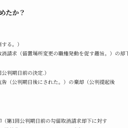
めたか？
測する。）
取消請求（留置場所変更の職権発動を促す趣旨。）の却
公判期日前の決定.）
抗告（公判期日後にされた。）の棄却（公判提起後
却（第1回公判期日前の勾留取消請求却下に対す