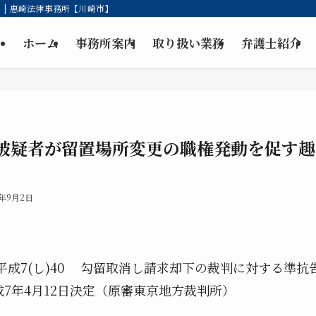
| 惠崎法律事務所【川崎市】
ホーム
事務所案内
取り扱い業務
弁護士紹介
被疑者が留置場所変更の職権発動を促す趣
5年9月2日
成7(し)40 勾留取消し請求却下の裁判に対する準抗
7年4月12日決定（原審東京地方裁判所）