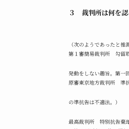
３ 裁判所は何を認
（次のようであったと推
第１審簡易裁判所 勾留
発動をしない趣旨。第一回
原審東京地方裁判所 準
の準抗告は不適法。）
最高裁判所 特別抗告棄