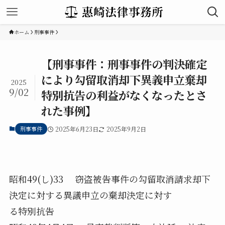
ホーム
刑事事件
【刑事事件：刑事事件の判決確定
により勾留取消却下異義申立棄却
2025
9/02
特別抗告の利益がなくなったとさ
れた事例】
刑事事件
2025年6月23日
2025年9月2日
昭和49(し)33 窃盗被告事件の勾留取消請求却下
決定に対する異議申立の棄却決定に対す
る特別抗告