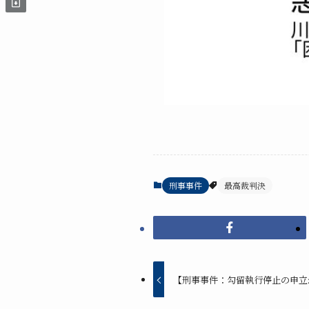
刑事事件
最高裁判決
【刑事事件：勾留執行停止の申立