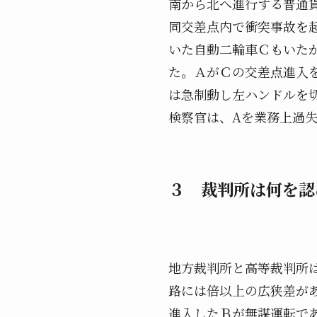
南から北へ進行する普通
同交差点内で衝突事故を
いた自動二輪車Ｃもいた
た。ＡがＣの交差点進入
は急制動し左ハンドルを
検察官は、Aを業務上過
３ 裁判所は何を認
地方裁判所と高等裁判所
路には倍以上の広狭差が
進入したＢが無謀運転で