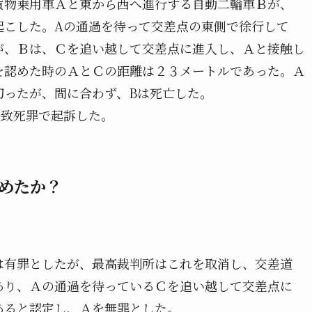
貨物乗用車Ａと東から西へ進行する自動二輪車Ｂが、
起こした。Aの通過を待って交差点の東側で徐行して
が、Ｂは、Ｃを追い越して交差点に進入し、Ａと接触し
を認めた時のＡとＣの距離は２３メートルであった。Ａ
切ったが、間に合わず、Bは死亡した。
失致死罪で起訴した。
めたか？
は有罪としたが、最高裁判所はこれを取消し、交差道
あり、Ａの通過を待っているＣを追い越して交差点に
あると認定し、Ａを無罪とした。