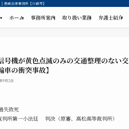
| 惠崎法律事務所【川崎市】
ホーム
事務所案内
取り扱い業務
弁護士紹介
信号機が黄色点滅のみの交通整理のない交
輪車の衝突事故】
5年9月2日
上過失致死
高裁判所第一小法廷 判決（原審、高松高等裁判所）