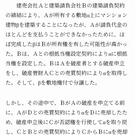
建売会社Ａと建築請負会社Ｂの建築請負契約
の締結により、Ａが所有する敷地α上にマンション
建物βを建築することになったが、Ａが請負代金の
ほとんどを支払うことができなかったために、ほ
ぼ完成したβはＢが所有権を有した可能性が高かっ
た。Ｂは、Ａとの根抵当権設定契約によりαに根抵
当権を設定した。ＢはＡを破産者とする破産申立
をし、破産管財人Ｃとの売買契約によりαを取得し
た。そして、βを敷地権付で分譲した。
しかし、その途中で、ＢがＡの破産を申立てる前
に、ＡがＤとの売買契約によりαをＤに売却したた
め、破産申立後にＣが否認権を行使してαを取り戻
し、ＣとＢとの売買契約によりＣからＢにαを売却